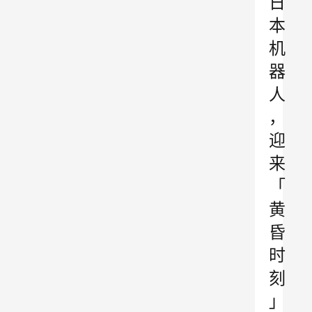
日
本
机
器
人
，
迎
来
「
黄
昏
时
刻
」