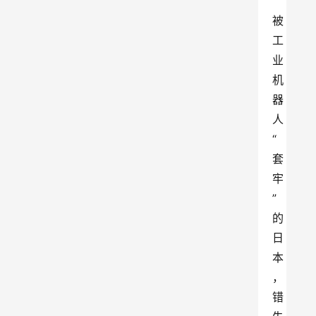
被
工
业
机
器
人
“
套
牢
”
的
日
本
，
错