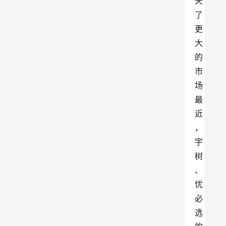
失
了
更
大
的
市
场
最
近
，
宇
树
、
优
必
选