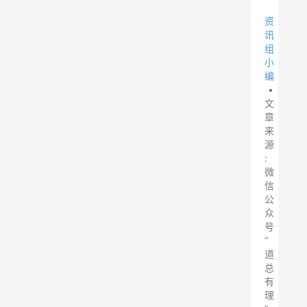
资
讯
组
小
编
•
文
章
来
源
:
微
信
公
众
号
“
道
总
有
理