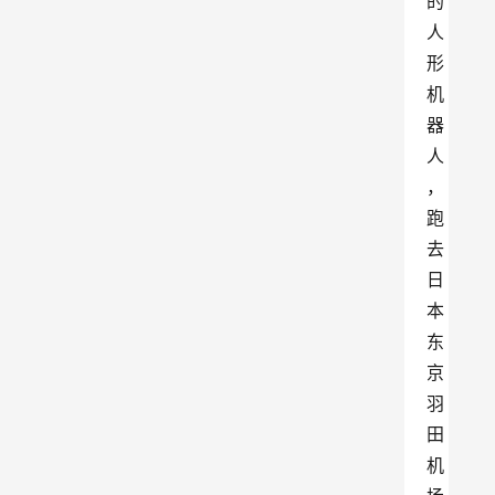
的
人
形
机
器
人
，
跑
去
日
本
东
京
羽
田
机