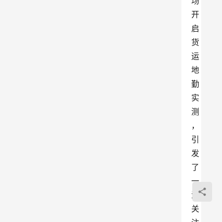
场
开
启
货
运
地
勤
实
测
，
引
发
了
一
波
关