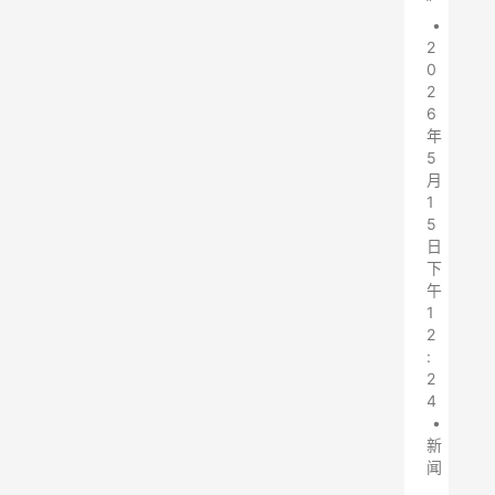
”
•
2
0
2
6
年
5
月
1
5
日
下
午
1
2
:
2
4
•
新
闻