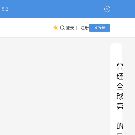
5.2
登录
注册
投稿
曾
经
全
球
第
一
的