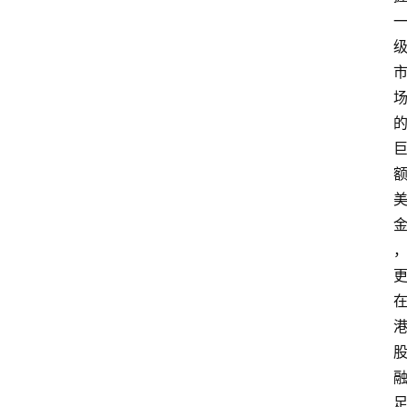
示
词
A
i
工
具
箱
联
系
我
们