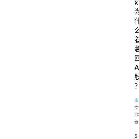
x
A
资
文
2
新
5