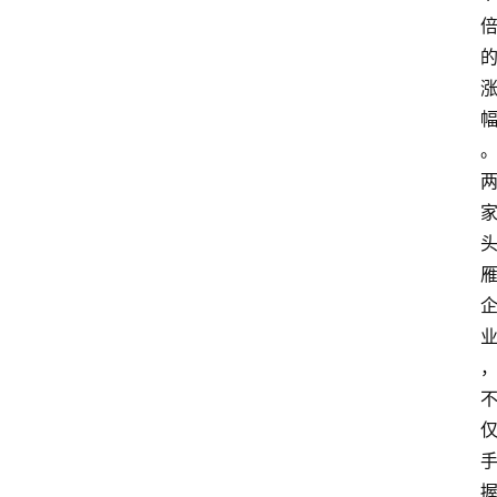
页
资
讯
A
i
快
讯
专
题
登录
注册
提