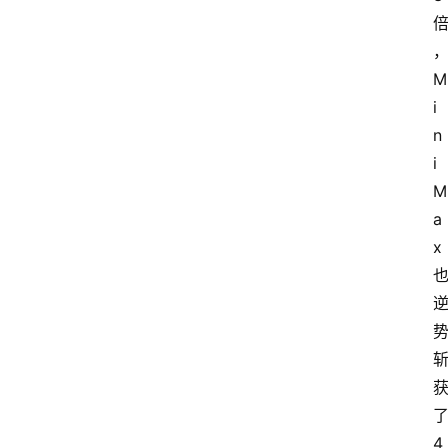
M
i
n
i
M
a
x
首
4