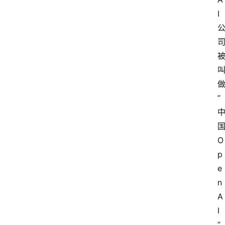
I
”
O
p
e
n
A
I
”