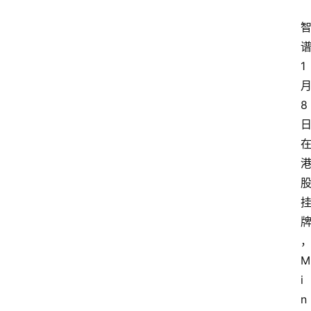
1
8
M
i
n