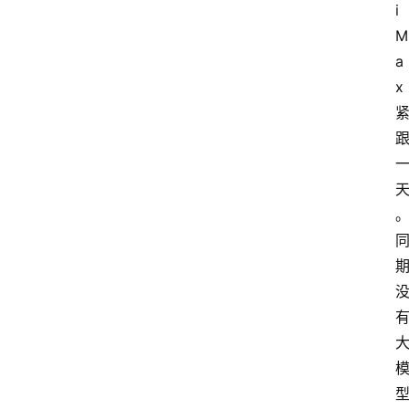
i
M
a
x