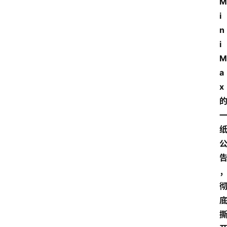
M
i
n
i
M
a
x