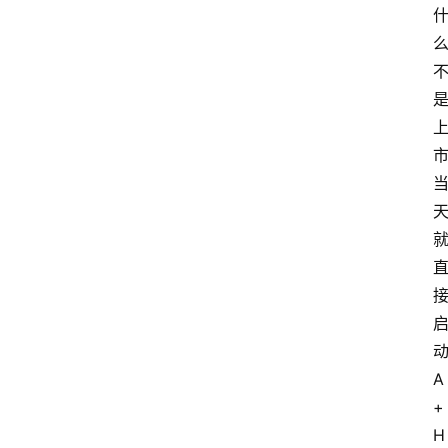
A
+
H