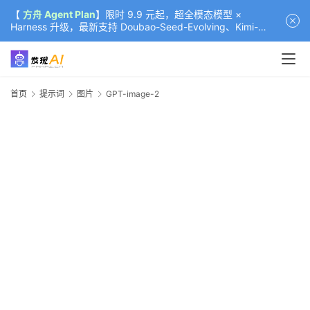
【
方舟 Agent Plan
】限时 9.9 元起，超全模态模型 ×
Harness 升级，最新支持 Doubao-Seed-Evolving、Kimi-
K3（部分）、GLM-5.2
首页
提示词
图片
GPT-image-2
G
i
-
首
页
资
2
-
讯
i
a
g
2
A
-
e