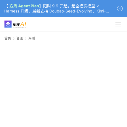
【
方舟 Agent Plan
】限时 9.9 元起，超全模态模型 ×
Harness 升级，最新支持 Doubao-Seed-Evolving、Kimi-
K3（部分）、GLM-5.2
首页
资讯
评测