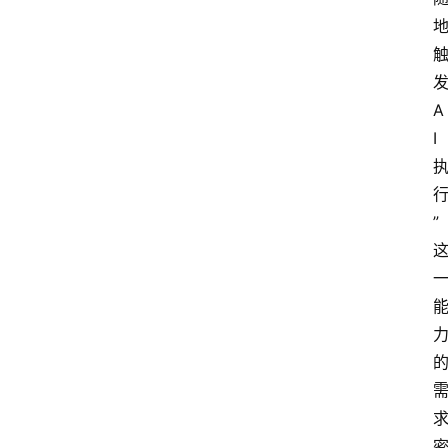
A
I
”