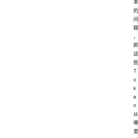
T
o
k
e
n