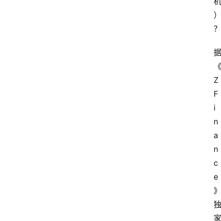
Z
F
i
n
a
n
c
e