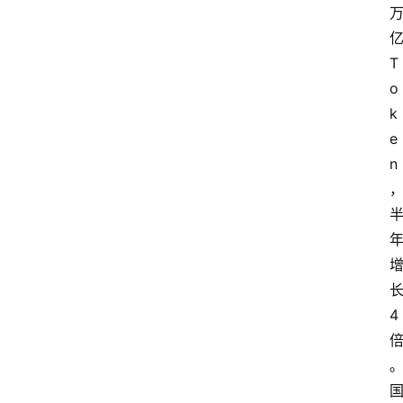
T
o
k
e
n
4