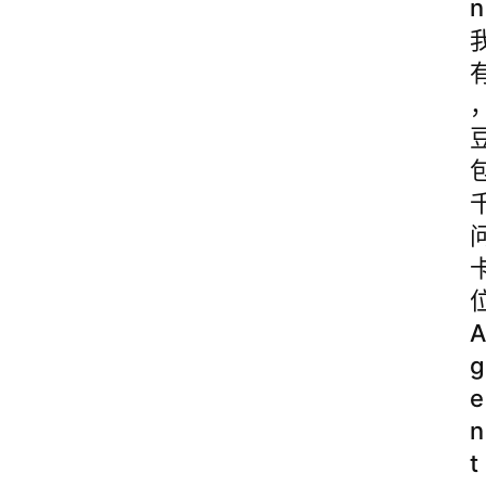
n
A
g
e
n
t