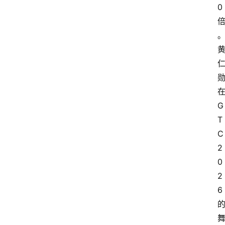
0
G
T
C
2
0
2
6