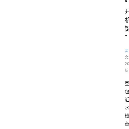
“
”
资
文
2
新