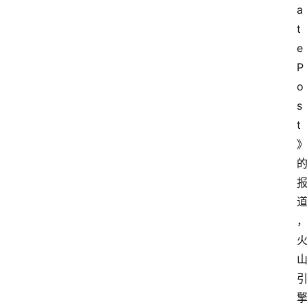
a
t
e
P
o
s
t