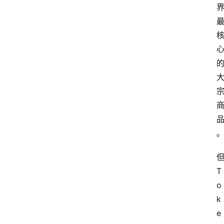
资
讯
A
i
快
讯
专
题
T
登录
注册
o
提
k
示
词
e