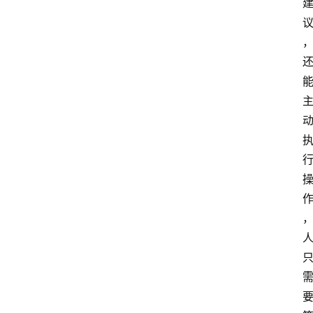
A
i
快
讯
专
题
登录
注册
提
示
词
A
i