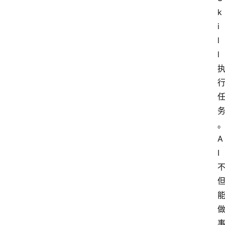
k
i
l
l
A
I