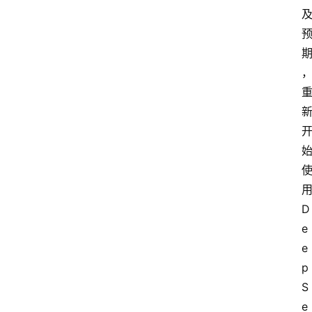
D
e
e
p
S
e