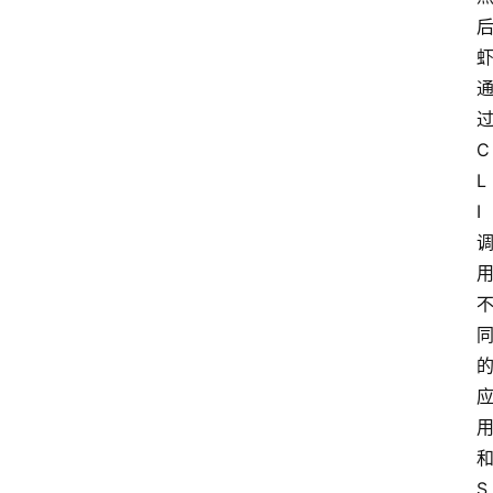
C
L
I
S