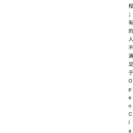
O
p
e
n
C
l
a