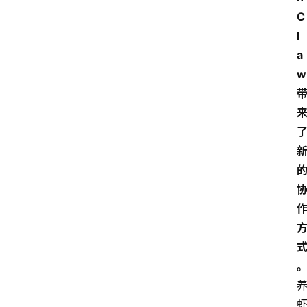
C
l
a
w