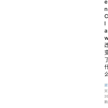
e
n
l
a
资
文
2
新