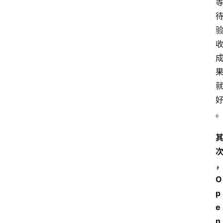
工
具
箱
联
系
我
们
O
p
e
n