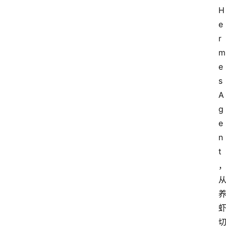
H
e
r
m
e
s 
A
g
e
n
t