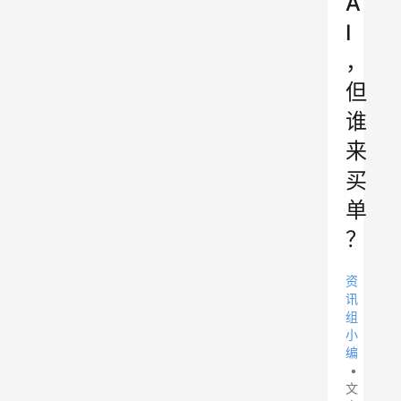
A
I
，
但
谁
来
买
单
？
资
讯
组
小
编
•
文