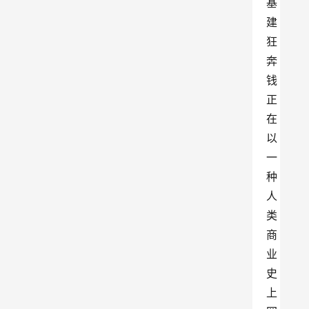
基
建
狂
奔
钱
正
在
以
一
种
人
类
商
业
史
上