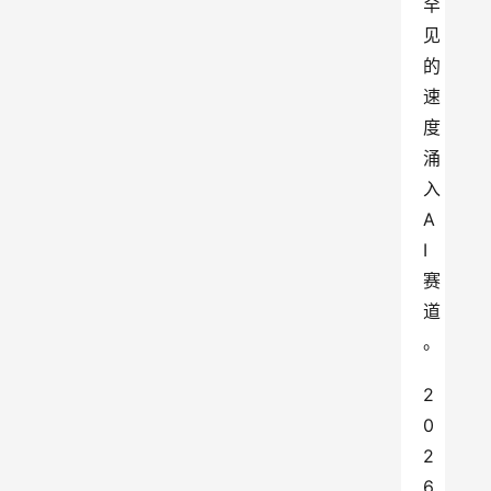
罕
见
的
速
度
涌
入
A
I
赛
道
。
2
0
2
6