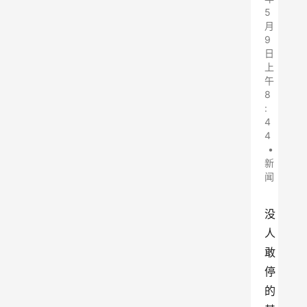
5
月
9
日
上
午
8
:
4
4
•
新
闻
没
人
敢
停
的