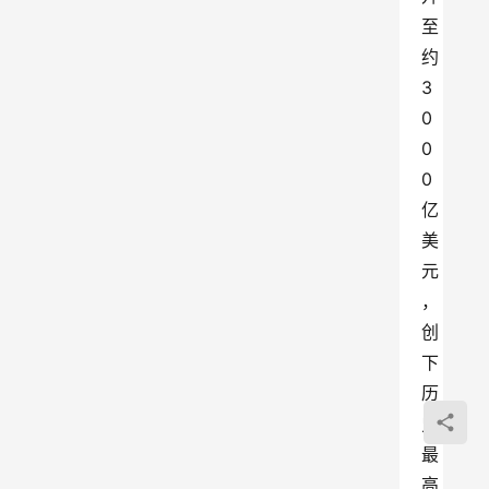
至
约
3
0
0
0
亿
美
元
，
创
下
历
史
最
高