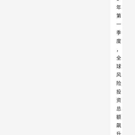
年
第
一
季
度
，
全
球
风
险
投
资
总
额
飙
升