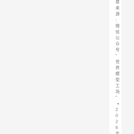
章
来
源
:
微
信
公
众
号
“
世
界
模
型
工
场
”
•
2
0
2
6
年