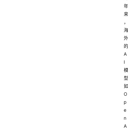
A
I
O
p
e
n
A