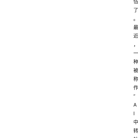
“
A
I