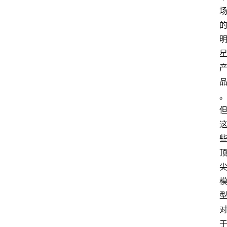
首
页
资
讯
A
i
快
讯
专
题