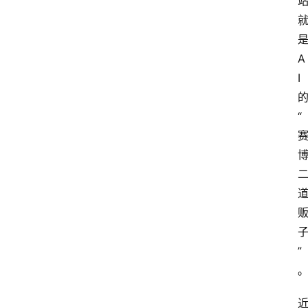
A
I
“
”