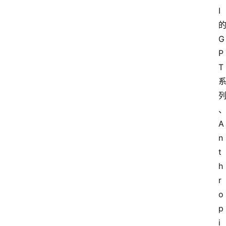
I
G
P
T
A
n
t
h
r
o
p
i