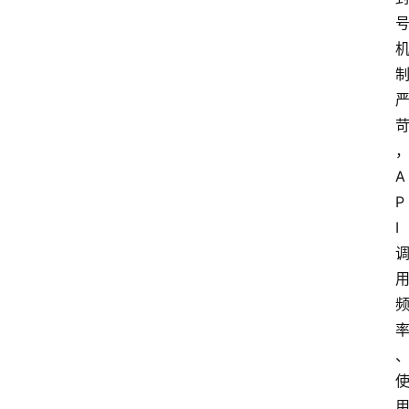
A
P
I