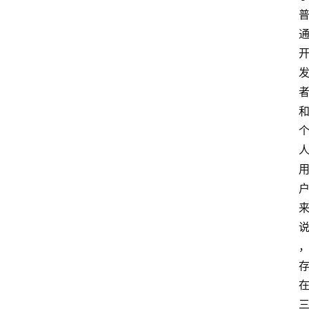
登录
注册
提
示
词
A
i
工
具
箱
联
系
我
们