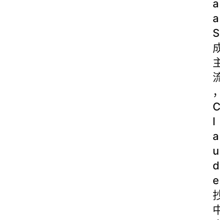
a
a
S
l
a
u
d
e