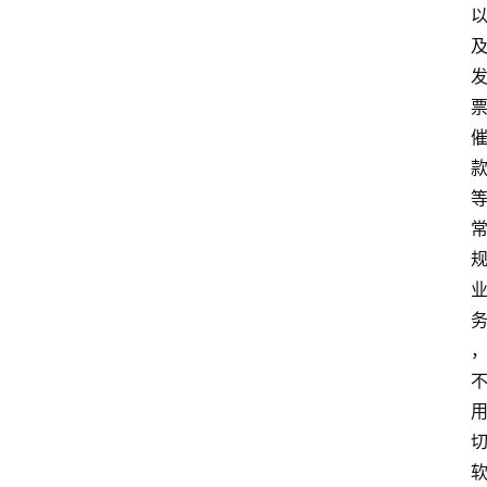
登录
注册
提
示
词
A
i
工
具
箱
联
系
我
们