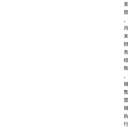
首
页
资
讯
A
i
快
讯
专
题