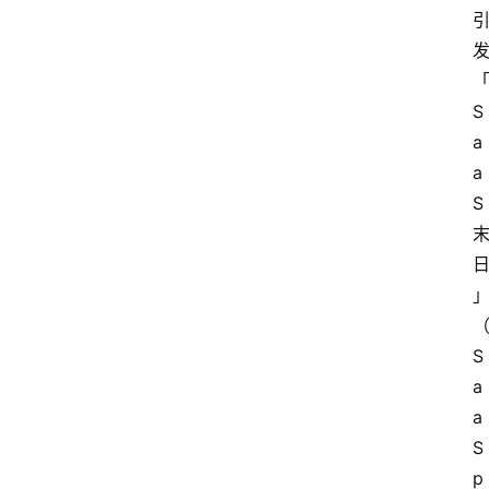
发
S
a
a
S
（
S
a
a
S
p