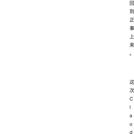
C
l
a
u
d