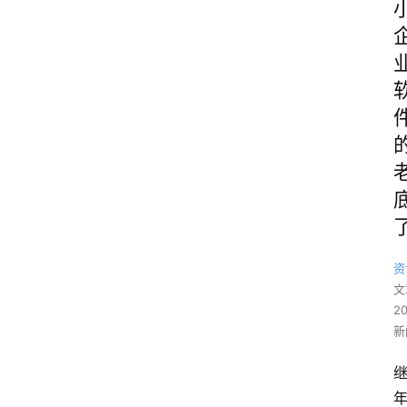
资
文
2
新