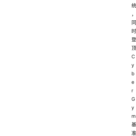
顶
C
y
b
e
r
G
y
m 