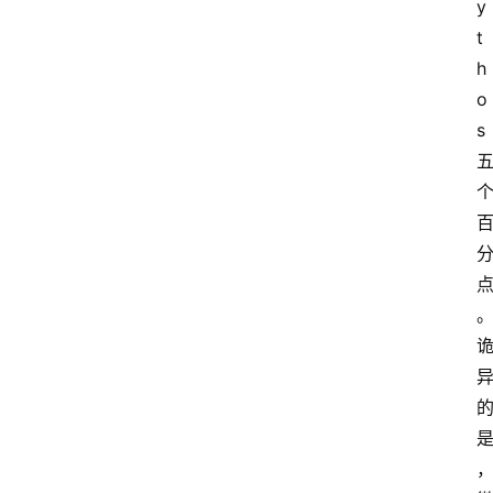
y
t
h
o
s 