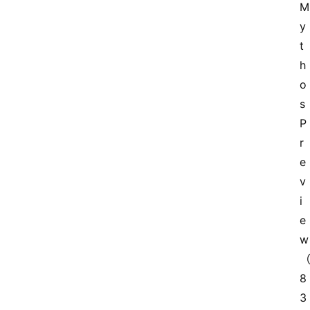
M
y
t
h
o
s 
P
r
e
v
i
e
w
8
3