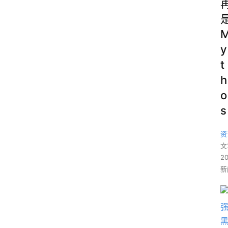
y
t
h
o
s
资
文
2
新