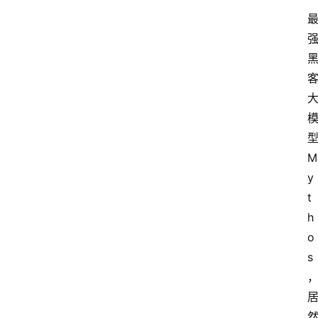
型
M
y
t
h
o
s