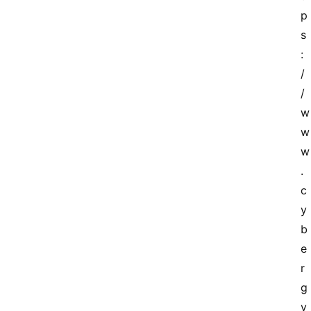
p
s
联
系
:
我
/
们
/
w
w
w
.
c
y
b
e
r
g
y