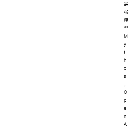
型
M
y
t
h
o
s
O
p
e
n
A