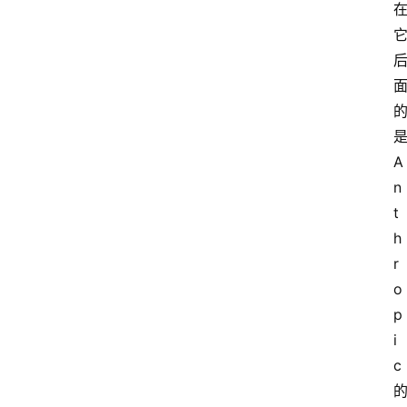
是
A
n
t
h
r
o
p
i
c 
的