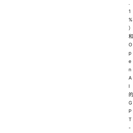
.
1
%
和
O
p
e
n
A
I 
的
G
P
T
-