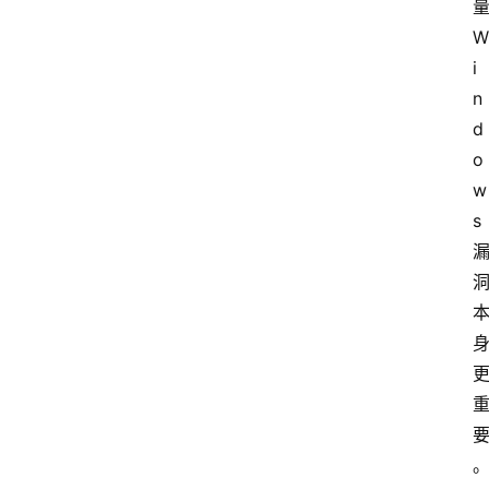
量
W
i
n
d
o
w
s 