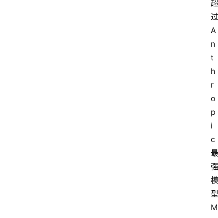
过
A
n
t
h
r
o
p
i
c 
型
M