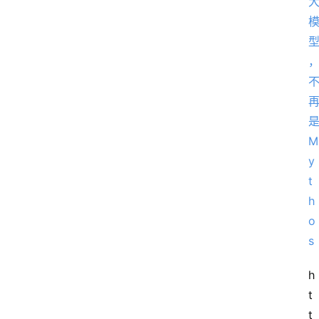
讯
专
题
登录
注册
提
示
词
A
i
工
h
具
t
箱
t