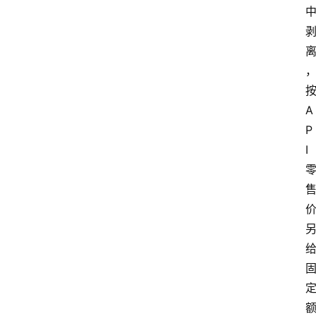
按
A
P
I 