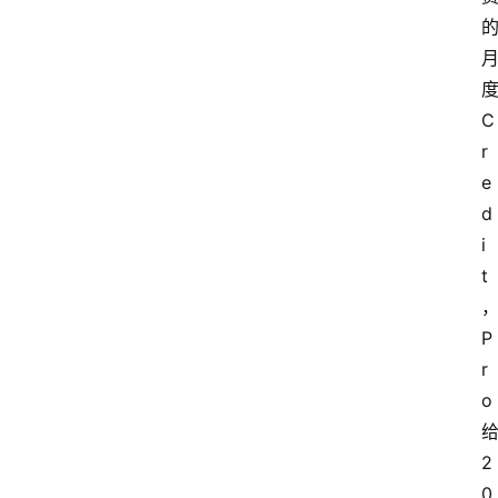
度
C
r
e
d
i
t
P
r
o 
给
2
0 