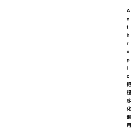
A
n
t
h
r
o
p
i
c 