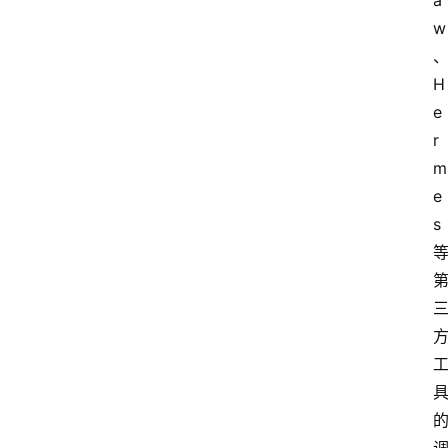
a
w
H
e
r
m
e
s 