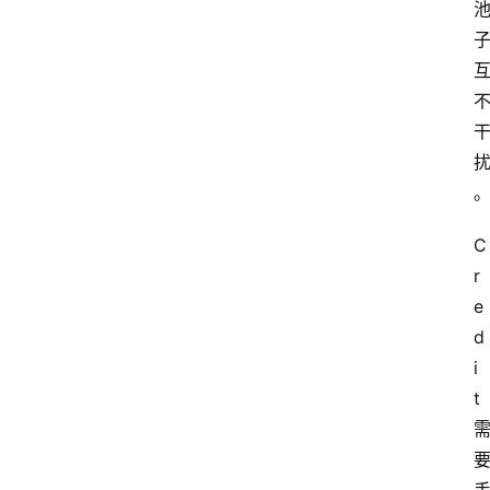
C
r
e
d
i
t 