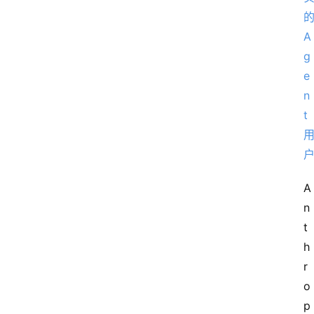
A
n
t
h
r
o
p