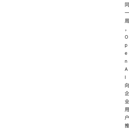
O
p
e
n
A
I 