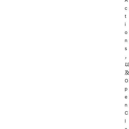
A
c
t
i
o
n
s
及
O
p
e
n
C
l