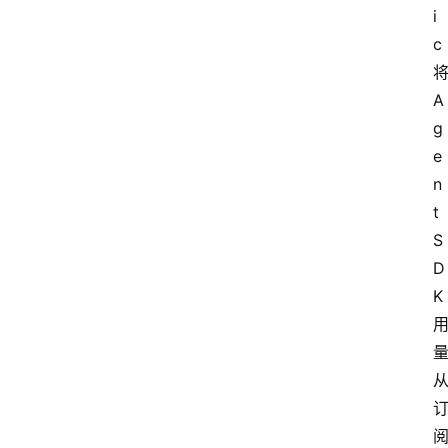
i
c 
将
A
g
e
n
t 
S
D
K 