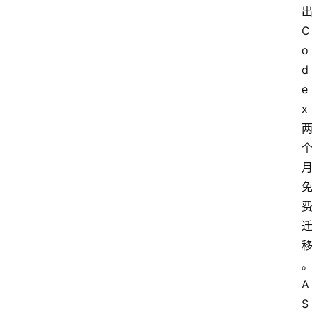
出
C
o
d
e
x 
A
S