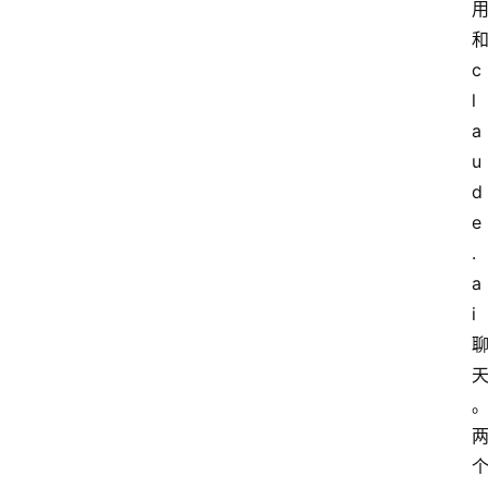
和
c
l
a
u
d
e
.
a
i 