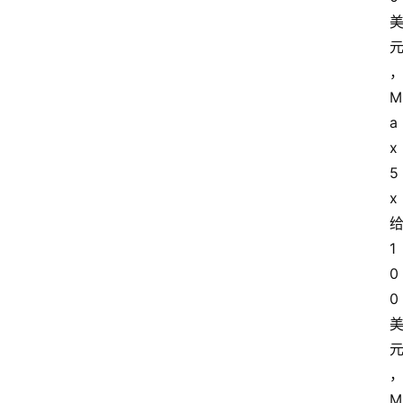
M
a
x 
5
x 
给
1
0
0 
M