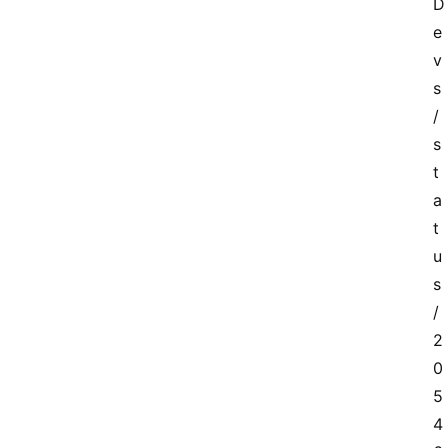
D
快
e
讯
v
s
专
/
题
s
t
a
登录
注册
提
t
示
u
词
s
/
2
A
i
0
工
5
具
4
箱