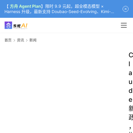
【
方舟 Agent Plan
】限时 9.9 元起，超全模态模型 ×
Harness 升级，最新支持 Doubao-Seed-Evolving、Kimi-
K3（部分）、GLM-5.2
首页
资讯
新闻
l
a
u
d
e