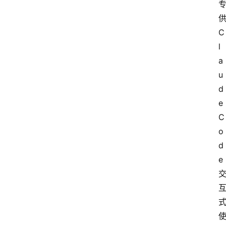
供
C
l
a
u
d
e 
C
o
d
e 