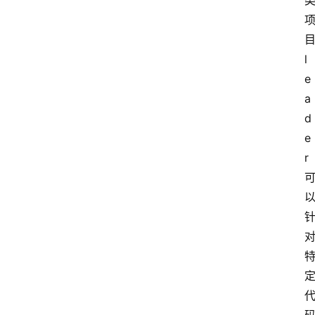
l
e
a
d
e
r