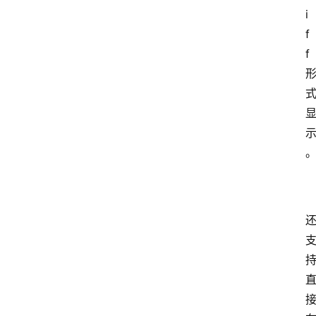
i
f
f