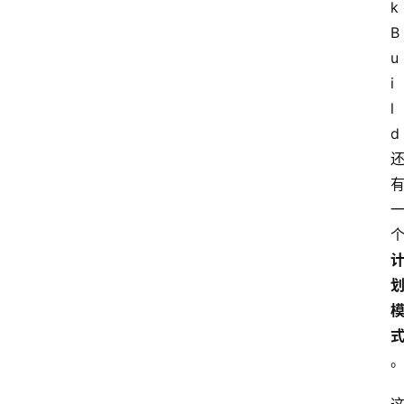
k 
B
u
i
l
d