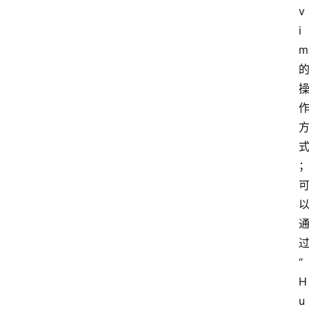
v
i
m
“
H
u