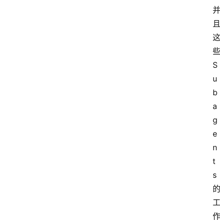
S
u
b
a
g
e
n
t
s