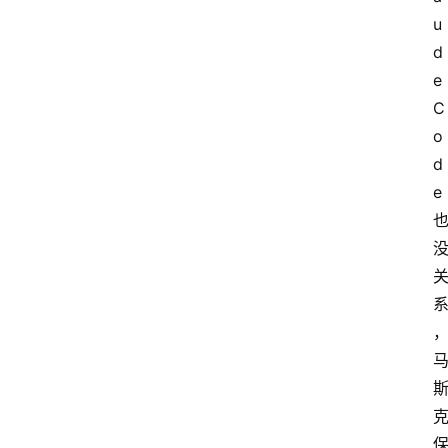
u
d
e 
C
o
d
e