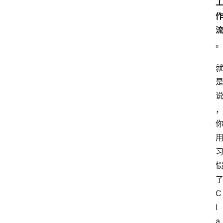
C
l
a