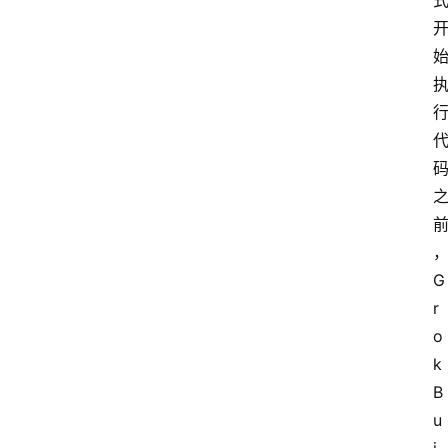
快
讯
专
题
登录
注册
提
示
词
G
r
o
A
k 
i
工
B
具
u
箱