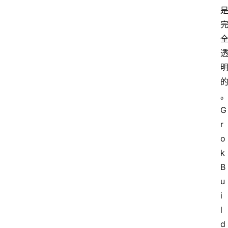
G
r
o
k 
B
u
i
l
d