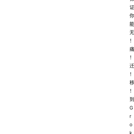
G
r
o
k 