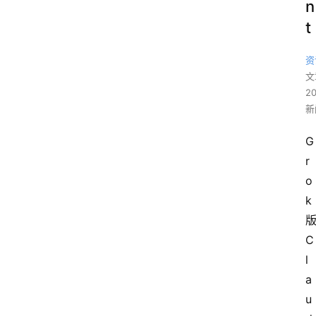
n
t
资
文
2
新
G
r
o
k
C
l
a
u