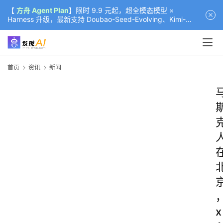
【
方舟 Agent Plan
】限时 9.9 元起，超全模态模型 ×
Harness 升级，最新支持 Doubao-Seed-Evolving、Kimi-
K3（部分）、GLM-5.2
首页
资讯
新闻
x