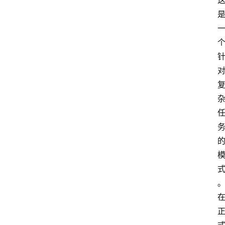
首
页
资
讯
A
i