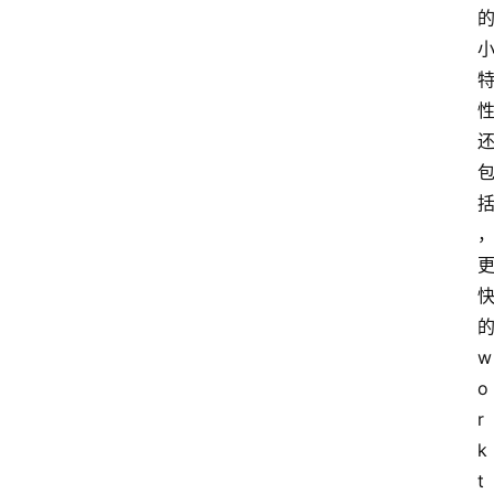
w
o
r
k
t