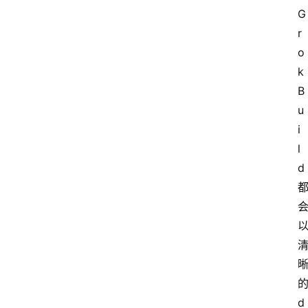
G
r
o
k 
B
u
i
l
d
d