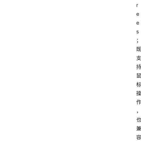
r
e
e
s