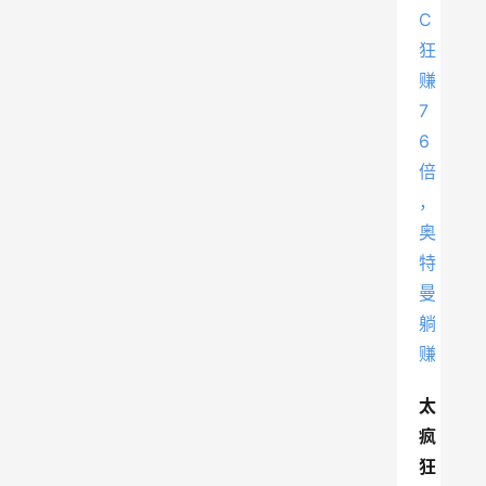
太
疯
狂