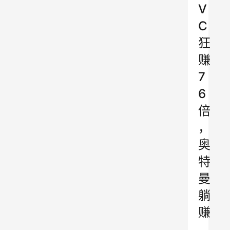
V
C
狂
赚
7
6
倍
，
奥
特
曼
躺
赚