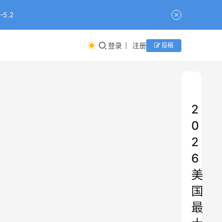
5.2
登录
注册
投稿
2
0
2
6
美
国
最