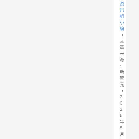
资
讯
组
小
编
•
文
章
来
源
:
新
智
元
•
2
0
2
6
年
5
月