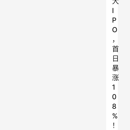
大
I
P
O
，
首
日
暴
涨
1
0
8
%
！