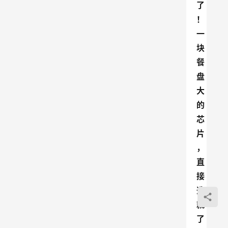
了
！
一
块
餐
盘
大
的
芯
片
，
直
接
造
就
了