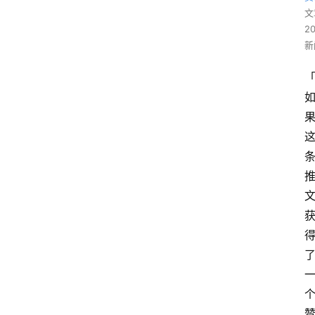
文
2
新