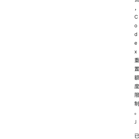
C
o
d
e
x 