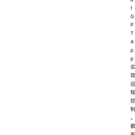
t
G
P
T 
A
p
p 