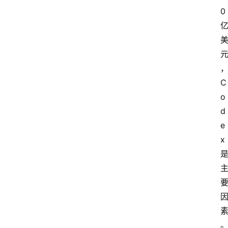
0 
C
o
d
e
x 