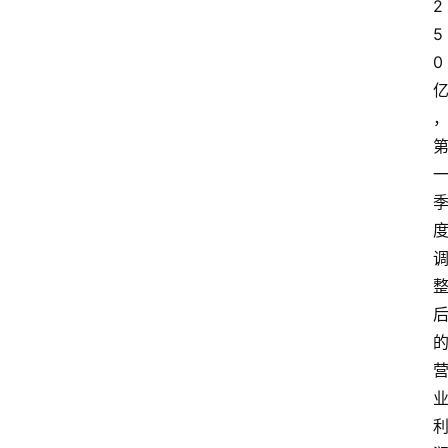
2
5
0 
首
页
资
讯
A
i
快
讯