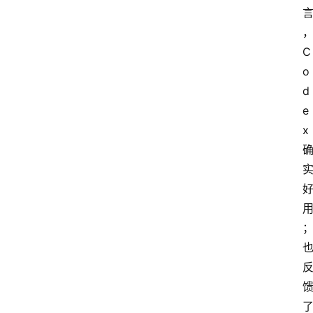
C
o
d
e
x 