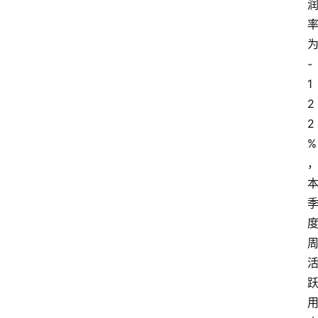
专
为
题
-
1
登录
注册
2
提
2
示
词
%
A
i
工
具
箱