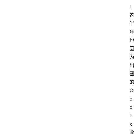
I 
的
C
o
d
e
x 