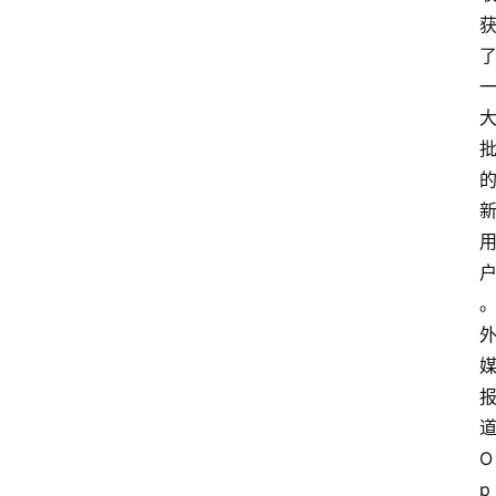
道
O
p