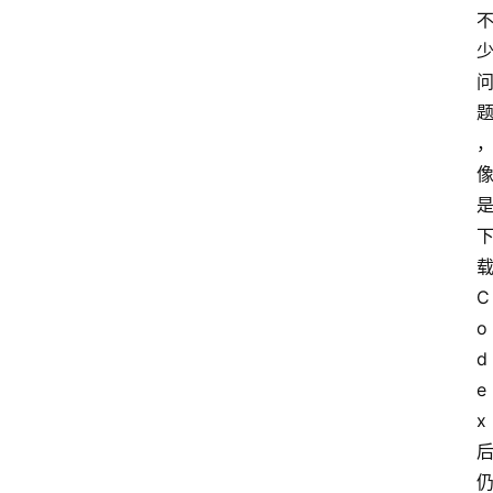
载
C
o
d
e
x 