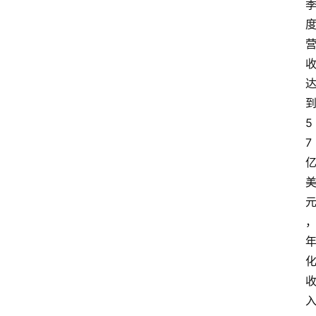
到
5
7 
入