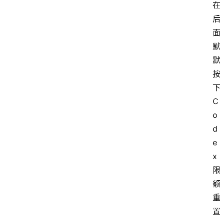
下
C
o
d
e
x 