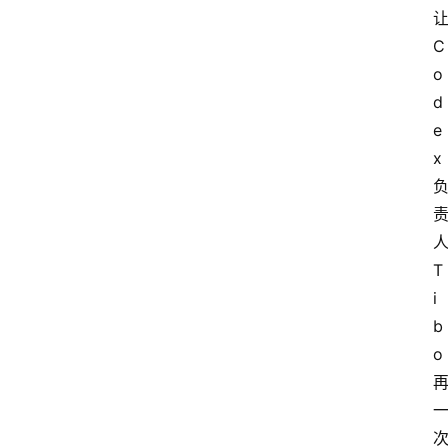
让
C
o
d
e
x 
人
T
i
b
o 