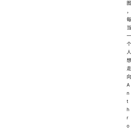
向
A
n
t
h
r
o