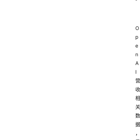
O
p
e
n
A
I 