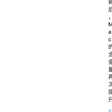
a
c
资