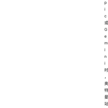
p
i
c 
或
G
e
m
i
n
i 