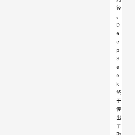
径
。
D
e
e
p
S
e
e
k
终
于
传
出
了
融