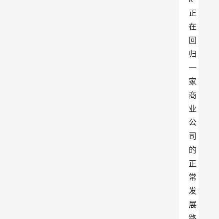
正
在
回
归
一
家
商
业
公
司
的
正
常
发
展
路