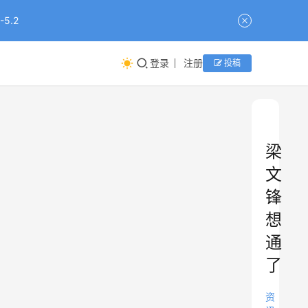
5.2
登录
注册
投稿
梁
文
锋
想
通
了
资