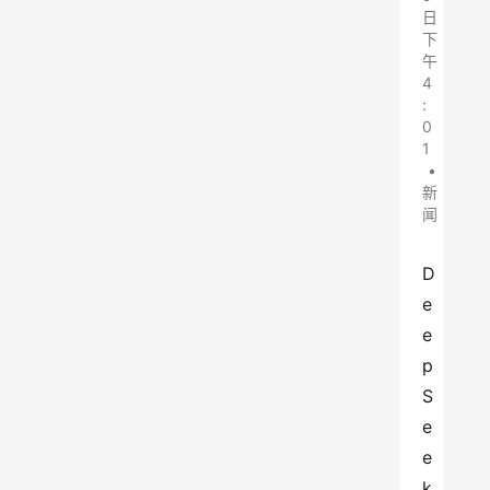
日
下
午
4
:
0
1
•
新
闻
D
e
e
p
S
e
e
k