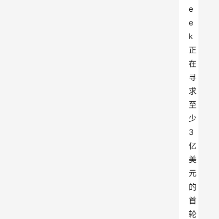
e
e
k
正
在
寻
求
至
少
3
亿
美
元
的
首
轮