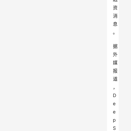
资
消
息
。
据
外
媒
报
道
，
D
e
e
p
S