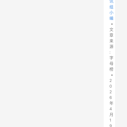
讯
组
小
编
•
文
章
来
源
:
字
母
榜
•
2
0
2
6
年
4
月
1
9