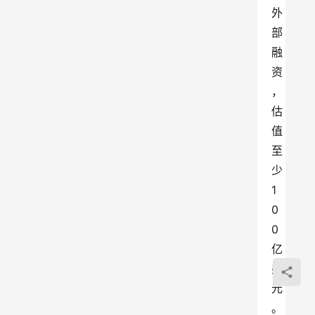
外
部
融
资
，
估
值
至
少
1
0
0
亿
美
元
。