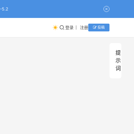
5.2
登录
注册
投稿
提
示
词
G
G
蒸
仿
GPT-
GPT-
HappyH
HappyH
image-
image-
1.0
1.0
P
P
汽
生
2
2
T
T
都
人
-
-
市
2026年5月
2026年4月
资源组小编
2026年4
资源组小
2026年
资源组小
资源组
i
i
m
m
a
a